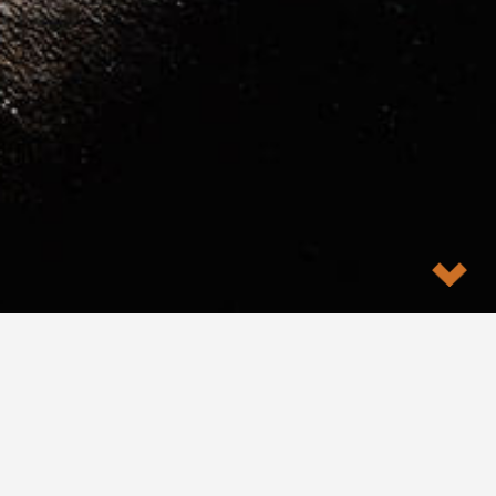
Home
Über uns
Willkommen bei der RICHTER
Deformationsmesstechnik GmbH oder kürzer der
RDMT, Anbieter von Komplettlösungen für