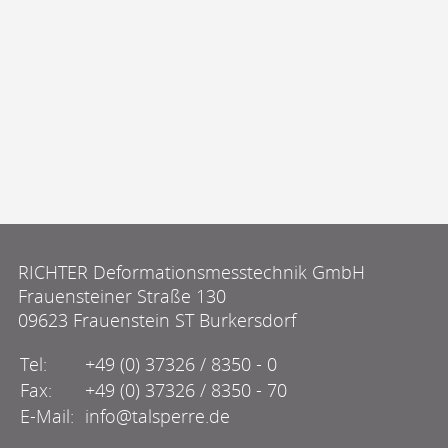
RICHTER Deformationsmesstechnik GmbH
Frauensteiner Straße 130
09623 Frauenstein ST Burkersdorf
Tel:
+49 (0) 37326 / 8350 - 0
Fax:
+49 (0) 37326 / 8350 - 70
E-Mail:
info@talsperre.de