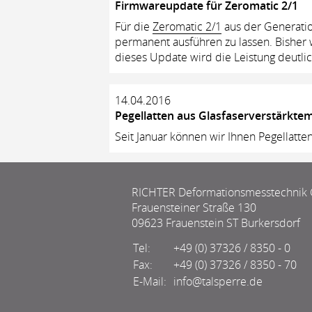
Firmwareupdate für Zeromatic 2/1
Für die
Zeromatic 2/1
aus der Generatio
permanent ausführen zu lassen. Bishe
dieses Update wird die Leistung deutli
14.04.2016
Pegellatten aus Glasfaserverstärkte
Seit Januar können wir Ihnen Pegellatte
RICHTER Deformationsmesstechni
Frauensteiner Straße 130
09623 Frauenstein ST Burkersdorf
Tel:
+49 (0) 37326 / 8350 - 0
Fax:
+49 (0) 37326 / 8350 - 70
E-Mail:
info@talsperre.de