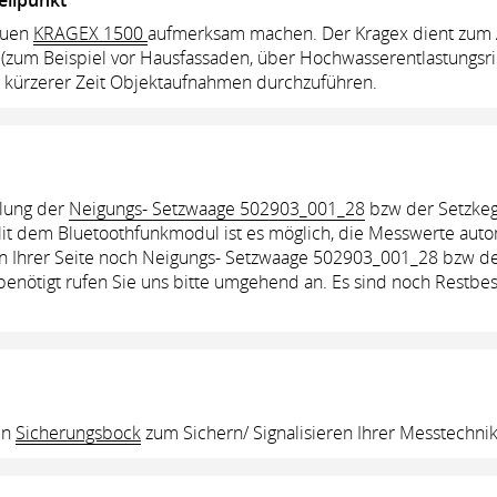
ellpunkt
euen
KRAGEX 1500
aufmerksam machen. Der Kragex dient zum A
zum Beispiel vor Hausfassaden, über Hochwasserentlastungsrin
in kürzerer Zeit Objektaufnahmen durchzuführen.
llung der
Neigungs- Setzwaage 502903_001_28
bzw der Setzke
Mit dem Bluetoothfunkmodul ist es möglich, die Messwerte aut
n Ihrer Seite noch Neigungs- Setzwaage 502903_001_28 bzw d
nötigt rufen Sie uns bitte umgehend an. Es sind noch Restbes
en
Sicherungsbock
zum Sichern/ Signalisieren Ihrer Messtechnik